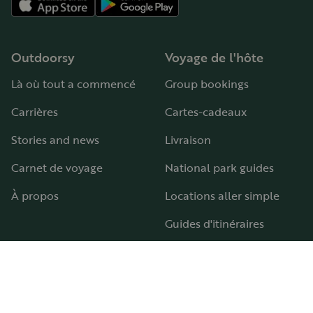
Outdoorsy
Voyage de l'hôte
Là où tout a commencé
Group bookings
Carrières
Cartes-cadeaux
Stories and news
Livraison
Carnet de voyage
National park guides
À propos
Locations aller simple
Guides d'itinéraires
Aires et terrains de camping-car
Guide pour tous les types de camping-car
Hébergement
Aide