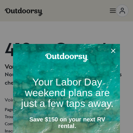
418 — Oups !
Vous semblez perdu.
Nous n'arrivons pas à trouver la page que vous
cherchez.
Voici quelques liens utiles :
Page d'accueil
Trouver une location de camping-car
Comment ça marche
Inscrire votre camping-car