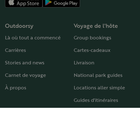
Outdoorsy
Voyage de l'hôte
Là où tout a commencé
Group bookings
Carrières
Cartes-cadeaux
Stories and news
Livraison
Carnet de voyage
National park guides
À propos
Locations aller simple
Guides d'itinéraires
Aires et terrains de camping-car
Guide pour tous les types de camping-car
Hébergement
Aide