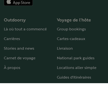
Outdoorsy
Voyage de l'hôte
Là où tout a commencé
Group bookings
Carrières
Cartes-cadeaux
Stories and news
Livraison
Carnet de voyage
National park guides
À propos
Locations aller simple
Guides d'itinéraires
Aires et terrains de camping-car
Guide pour tous les types de camping-car
Hébergement
Aide