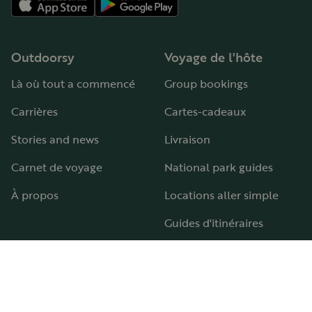
Outdoorsy
Voyage de l'hôte
Là où tout a commencé
Group bookings
Carrières
Cartes-cadeaux
Stories and news
Livraison
Carnet de voyage
National park guides
À propos
Locations aller simple
Guides d'itinéraires
Aires et terrains de camping-car
Guide pour tous les types de camping-car
Hébergement
Aide