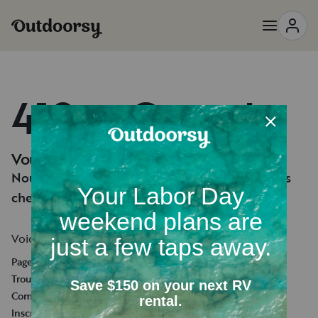
418 — Oups !
Vous semblez perdu.
Nous n'arrivons pas à trouver la page que vous
cherchez.
Voici quelques liens utiles :
Page d'accueil
Trouver une location de camping-car
Comment ça marche
Inscrire votre camping-car