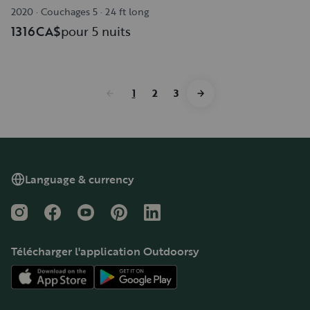
2020
·
Couchages 5
·
24 ft long
1316CA$
pour 5 nuits
1
2
3
Language & currency
Instagram
Facebook
YouTube
Pinterest
LinkedIn
Télécharger l'application Outdoorsy