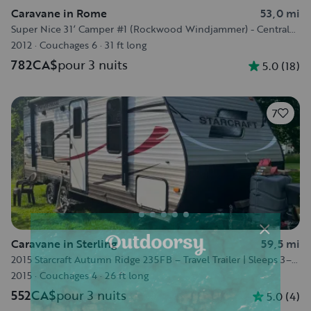
Caravane in Rome
53,0 mi
Super Nice 31’ Camper #1 (Rockwood Windjammer) - Central
NY State Area
2012
·
Couchages 6
·
31 ft long
782CA$
pour 3 nuits
5.0
(
18
)
7
Caravane in Sterling
59,5 mi
2015 Starcraft Autumn Ridge 235FB – Travel Trailer | Sleeps 3–4
|
2015
·
Couchages 4
·
26 ft long
552CA$
pour 3 nuits
5.0
(
4
)