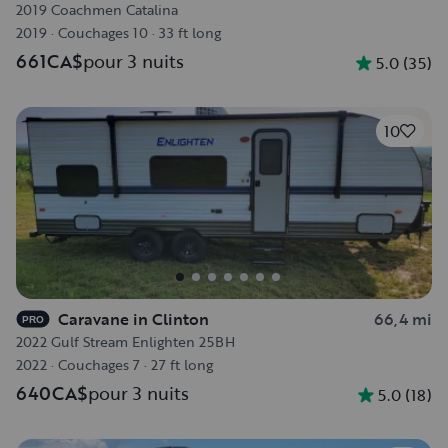
2019 Coachmen Catalina
2019
·
Couchages 10
·
33 ft long
661CA$
pour 3 nuits
5.0
(
35
)
10
Caravane in Clinton
66,4 mi
PRO
2022 Gulf Stream Enlighten 25BH
2022
·
Couchages 7
·
27 ft long
640CA$
pour 3 nuits
5.0
(
18
)