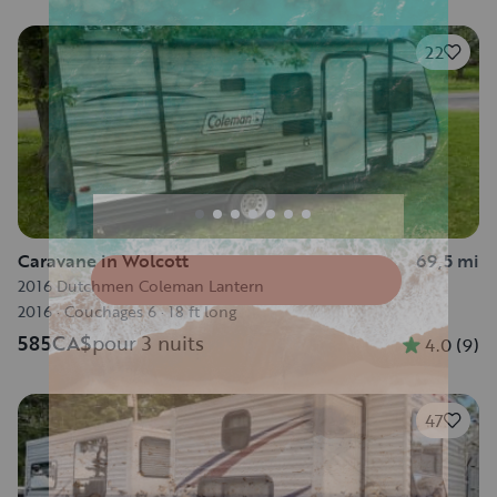
22
Caravane in Wolcott
69,5 mi
2016 Dutchmen Coleman Lantern
2016
·
Couchages 6
·
18 ft long
585CA$
pour 3 nuits
4.0
(
9
)
47