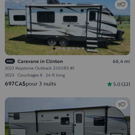
11
Caravane in Clinton
66,4 mi
PRO
2023 Keystone Outback 210URS #1
2023
·
Couchages 8
·
24 ft long
697CA$
pour 3 nuits
5.0
(
22
)
5