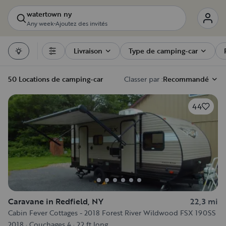
watertown ny
Any week
•
Ajoutez des invités
Livraison
Type de camping-car
Filters
50 Locations de camping-car
Classer par :
Recommandé
44
Caravane in Redfield, NY
22,3 mi
Cabin Fever Cottages - 2018 Forest River Wildwood FSX 190SS
2018
·
Couchages 4
·
22 ft long