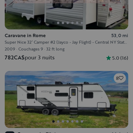
Caravane in Rome
53,0 mi
Super Nice 32’ Camper #2 (Jayco - Jay Flight) - Central NY State
Area
2009
·
Couchages 9
·
32 ft long
782CA$
pour 3 nuits
5.0
(
16
)
8