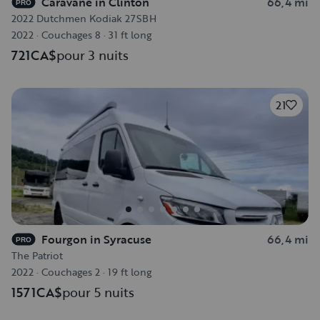
Caravane in Clinton
66,4 mi
PRO
2022 Dutchmen Kodiak 27SBH
2022
·
Couchages 8
·
31 ft long
721CA$
pour 3 nuits
21
Fourgon in Syracuse
66,4 mi
PRO
The Patriot
2022
·
Couchages 2
·
19 ft long
1571CA$
pour 5 nuits