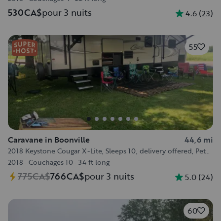
530CA$
pour 3 nuits
4.6
(
23
)
55
Caravane in Boonville
44,6 mi
2018 Keystone Cougar X-Lite, Sleeps 10, delivery offered, Pet
Friendly
2018
·
Couchages 10
·
34 ft long
775CA$
766CA$
pour 3 nuits
5.0
(
24
)
60