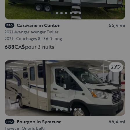
Caravane in Clinton
66,4 mi
PRO
2021 Avenger Avenger Trailer
2021
·
Couchages 8
·
36 ft long
688CA$
pour 3 nuits
23
Fourgon in Syracuse
66,4 mi
PRO
Travel in Orion's Belt!