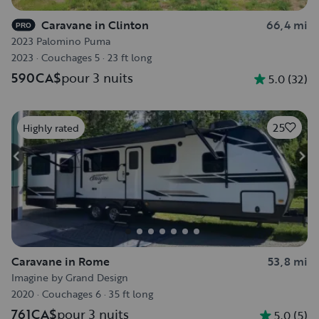
Caravane in Clinton
66,4 mi
PRO
2023 Palomino Puma
2023
·
Couchages 5
·
23 ft long
590CA$
pour 3 nuits
5.0
(
32
)
25
Highly rated
Caravane in Rome
53,8 mi
Imagine by Grand Design
2020
·
Couchages 6
·
35 ft long
761CA$
pour 3 nuits
5.0
(
5
)