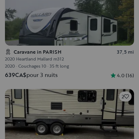
Caravane in PARISH
37,5 mi
2020 Heartland Mallard m312
2020
·
Couchages 10
·
35 ft long
639CA$
pour 3 nuits
4.0
(
16
)
2