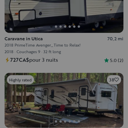
Caravane in Utica
70,2 mi
2018 PrimeTime Avenger_Time to Relax!
2018
·
Couchages 9
·
32 ft long
727CA$
pour 3 nuits
5.0
(
2
)
38
Highly rated