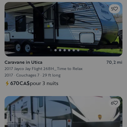
5
Caravane in Utica
70,2 mi
2017 Jayco Jay Flight 26BH_Time to Relax
2017
·
Couchages 7
·
29 ft long
670CA$
pour 3 nuits
6