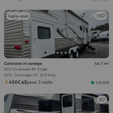
72
Highly rated
Caravane in oswego
44,7 mi
2015 Crossroads RV Zinger
2015
·
Couchages 10
·
32 ft long
650CA$
pour 3 nuits
5.0
(
31
)
2