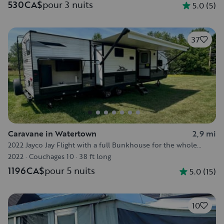
530CA$
pour 3 nuits
5.0
(
5
)
37
Caravane in Watertown
2,9 mi
2022 Jayco Jay Flight with a full Bunkhouse for the whole
family
2022
·
Couchages 10
·
38 ft long
1196CA$
pour 5 nuits
5.0
(
15
)
10