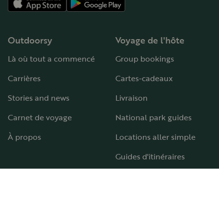
Outdoorsy
Voyage de l'hôte
Là où tout a commencé
Group bookings
Carrières
Cartes-cadeaux
Stories and news
Livraison
Carnet de voyage
National park guides
À propos
Locations aller simple
Guides d'itinéraires
Aires et terrains de camping-car
Guide pour tous les types de camping-car
Hébergement
Aide