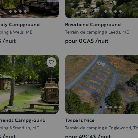
amily Campground
Riverbend Campground
ping à Wells, ME
Terrain de camping à Leeds, ME
$
/nuit
pour 0CA$
/nuit
Friends Campground
Twice Is Nice
ping à Standish, ME
Terrain de camping à Englewood, T
$
/nuit
pour 49CA$
/nuit