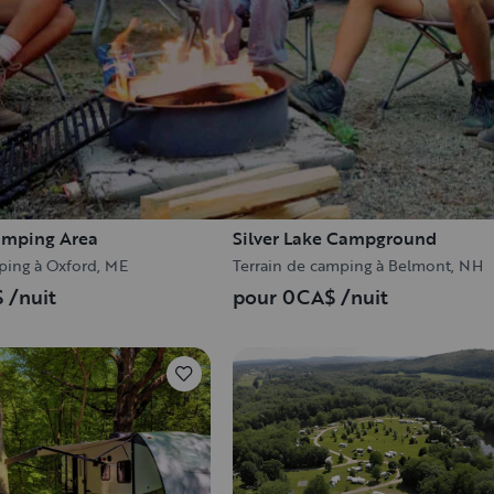
amping Area
Silver Lake Campground
ping à Oxford, ME
Terrain de camping à Belmont, NH
$
/nuit
pour 0CA$
/nuit