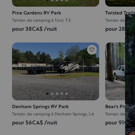
Pine Gardens RV Park
Twisted Trail
Terrain de camping à Tool, TX
Terrain de cam
pour 38CA$
/nuit
pour 28CA
Denham Springs RV Park
Bear's Pine
Terrain de camping à Denham Springs, LA
Terrain de ca
pour 56CA$
/nuit
pour 91CA