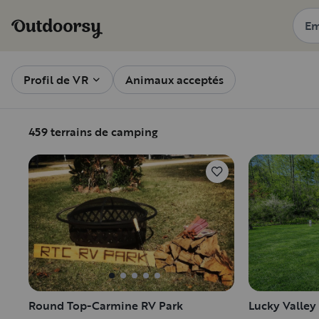
Columbus, OH caravanes, mobile-home et camping-car à lo
Profil de VR
Animaux acceptés
459 terrains de camping
Round Top-Carmine RV Park
Lucky Valley