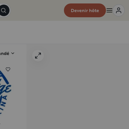
Devenir hôte
andé
-