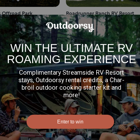
s Offroad Park
Roadrunner Ranch RV Resort
ping à Copemish, MI
Terrain de camping à Marietta, OK
$
/nuit
pour 69CA$
/nuit
 Woods Campground
Quarry Ledge Campground
mping à Moultonborough, NH
Terrain de camping à Mount Desert
$
/nuit
pour 76CA$
/nuit