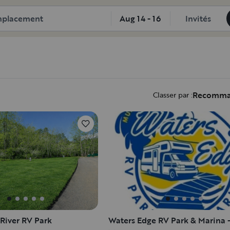
uer | Outdoorsy
Aug 14 - 16
Invités
Recomm
Classer par :
 River RV Park
Waters Edge RV Park & Marina 